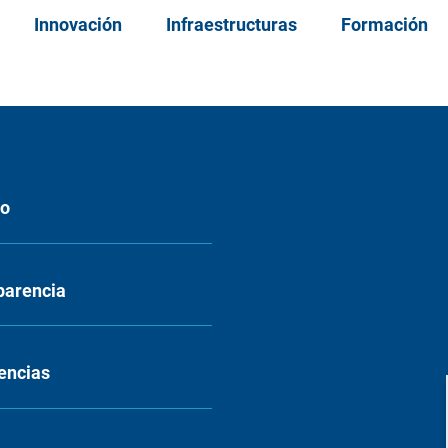
Innovación
Infraestructuras
Formación
eo
parencia
encias