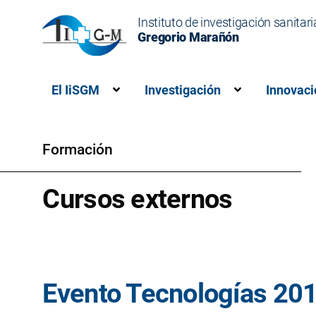
Instituto de investigación sanitari
Gregorio Marañón
El IiSGM
Investigación
Innovaci
Muestra el submenú para “El IiSG
Muestra el s
Formación
Cursos externos
Evento Tecnologías 20