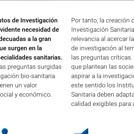
tutos de Investigación
Por tanto, la creación 
evidente necesidad de
Investigación Sanitari
adecuadas a la gran
relevancia al acercar l
ue surgen en la
de investigación al te
pecialidades sanitarias.
las preguntas críticas. 
las preguntas surgidas
que plantean las socie
igación bio-sanitaria
aspirar a la investigac
ienen un valor
este sentido los Instit
social y económico.
Sanitaria deben adapta
calidad exigibles para