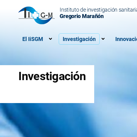
Instituto de investigación sanitari
Gregorio Marañón
El IiSGM
Investigación
Innovaci
Muestra el submenú para “El IiSG
Muestra el s
Investigación