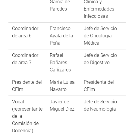
García de
Clínica y
Paredes
Enfermedades
Infecciosas
Coordinador
Francisco
Jefe de Servicio
de área 6
Ayala de la
de Oncología
Peña
Médica
Coordinador
Rafael
Jefe de Servicio
de área 7
Bañares
de Digestivo
Cañizares
Presidente del
María Luisa
Presidenta del
CEIm
Navarro
CEIm
Vocal
Javier de
Jefe de Servicio
(representante
Miguel Díez
de Neumología
de la
Comisión de
Docencia)